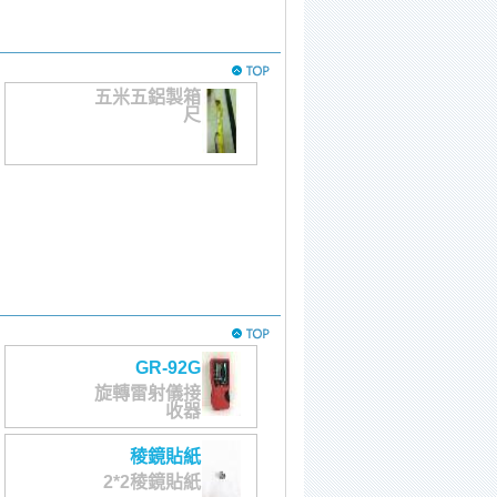
五米五鋁製箱
尺
GR-92G
旋轉雷射儀接
收器
稜鏡貼紙
2*2稜鏡貼紙