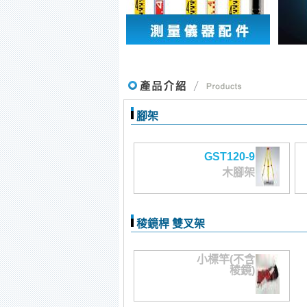
腳架
GST120-9
木腳架
稜鏡桿 雙叉架
小標竿(不含
稜鏡)