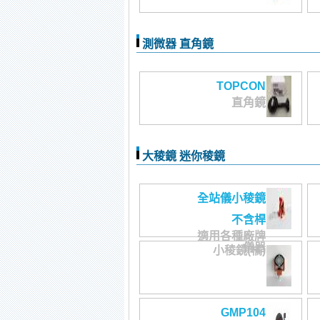
測微器 直角鏡
TOPCON
直角鏡
大稜鏡 迷你稜鏡
全站儀小稜鏡
不含桿
適用各種廠牌
儀器
小稜鏡(橘)
GMP104