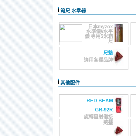
箱尺 水準器
日本myzox
水準儀//水平
儀 專用5米箱
尺
尺墊
適用各種品牌
其他配件
RED BEAM
GR-92R
旋轉雷射儀接
收器
尺墊