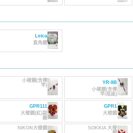
Leica
直角鏡
小稜鏡(含標
YR-9B
竿)
小稜鏡(含標
竿/底座)
GPR111
GPR1
大稜鏡(紅)副
大稜鏡
廠
NIKON大稜鏡
SOKKIA 大稜
鏡