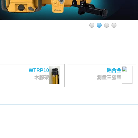
WTRP10
鋁合金
木腳架
測量三腳架