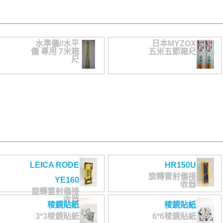
水準儀//水平
日本MYZOX
儀 專用 7米箱
五米五節箱尺
尺
LEICA RODE
HR150U
旋轉雷射儀接
YE160
收器
旋轉雷射儀接
收器
稜鏡貼紙
稜鏡貼紙
3*3稜鏡貼紙
6*6稜鏡貼紙